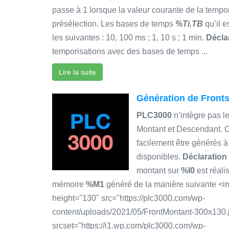
passe à 1 lorsque la valeur courante de la tempori
présélection. Les bases de temps
%Ti.TB
qu’il e
les suivantes : 10, 100 ms ; 1, 10 s ; 1 min.
Décla
temporisations avec des bases de temps ...
Lire la suite
Génération de Fronts
PLC3000
n’intègre pas l
Montant et Descendant. C
facilement être générés à
disponibles.
Déclaration 
montant sur
%I0
est réali
mémoire
%M1
généré de la manière suivante <i
height="130" src="https://plc3000.com/wp-
content/uploads/2021/05/FrontMontant-300x130.jp
srcset="https://i1.wp.com/plc3000.com/wp-