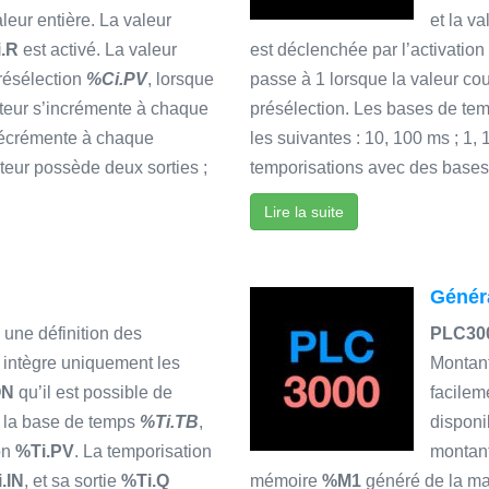
eur entière. La valeur
et la v
.R
est activé. La valeur
est déclenchée par l’activatio
résélection
%Ci.PV
, lorsque
passe à 1 lorsque la valeur cou
pteur s’incrémente à chaque
présélection. Les bases de te
 décrémente à chaque
les suivantes : 10, 100 ms ; 1, 
teur possède deux sorties ;
temporisations avec des bases 
Lire la suite
Généra
 une définition des
PLC30
intègre uniquement les
Montant
ON
qu’il est possible de
facilem
t la base de temps
%Ti.TB
,
disponi
ion
%Ti.PV
. La temporisation
montan
.IN
, et sa sortie
%Ti.Q
mémoire
%M1
généré de la 