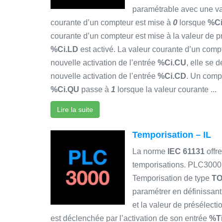
paramétrable avec une val
courante d’un compteur est mise à
0
lorsque
%Ci
courante d’un compteur est mise à la valeur de p
%Ci.LD
est activé. La valeur courante d’un com
nouvelle activation de l’entrée
%Ci.CU
, elle se
nouvelle activation de l’entrée
%Ci.CD
. Un comp
%Ci.QU
passe à
1
lorsque la valeur courante ...
Lire la suite
Temporisation – IL
La norme
IEC 61131
offre
temporisations. PLC3000 
Temporisation de type
T
paramétrer en définissan
et la valeur de présélect
est déclenchée par l’activation de son entrée
%Ti