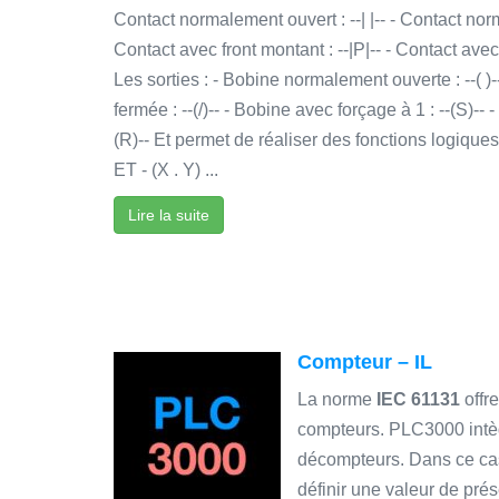
Contact normalement ouvert : --| |-- - Contact norm
Contact avec front montant : --|P|-- - Contact avec
Les sorties : - Bobine normalement ouverte : --( 
fermée : --(/)-- - Bobine avec forçage à 1 : --(S)-- 
(R)-- Et permet de réaliser des fonctions logiqu
ET - (X . Y) ...
Lire la suite
Compteur – IL
La norme
IEC 61131
offre
compteurs. PLC3000 intèg
décompteurs. Dans ce cas,
définir une valeur de pré