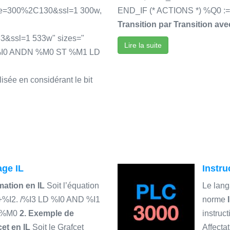
size=300%2C130&ssl=1 300w,
END_IF (* ACTIONS *) %Q0
Transition par Transition ave
33&ssl=1 533w" sizes="
Lire la suite
LD %I0 ANDN %M0 ST %M1 LD
lisée en considérant le bit
ge IL
Instru
ation en IL
Soit l’équation
Le lan
+%I2. /%I3 LD %I0 AND %I1
norme
T %M0
2. Exemple de
instruct
et en IL
Soit le Grafcet
Affecta