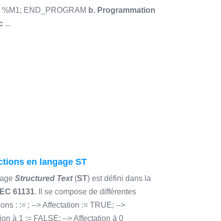
 := %M1; END_PROGRAM
b. Programmation
c
...
ctions en langage ST
gage
Structured Text
(
ST
) est défini dans la
IEC 61131
. Il se compose de différentes
ions : := ; --> Affectation := TRUE; -->
tion à 1 := FALSE; --> Affectation à 0