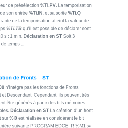
aleur de présélection
%Ti.PV
. La temporisation
n de son entrée
%Ti.IN
, et sa sortie
%Ti.Q
rante de la temporisation atteint la valeur de
mps
%Ti.TB
qu’il est possible de déclarer sont
10 s ; 1 min.
Déclaration en ST
Soit 3
de temps ...
tion de Fronts – ST
00
n’intègre pas les fonctions de Fronts
 et Descendant. Cependant, ils peuvent très
ent être générés à partir des bits mémoires
bles.
Déclaration en ST
La création d’un front
t sur
%I0
est réalisée en considérant le bit
manière suivante PROGRAM EDGE_R %M1 :=