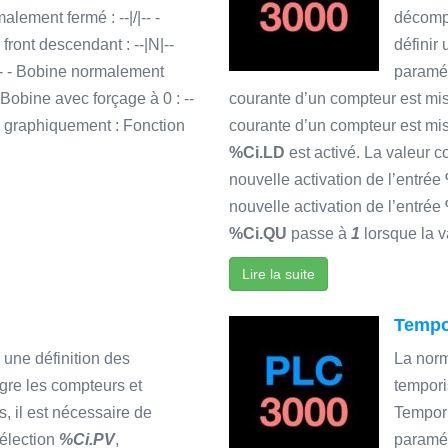
alement fermé : --|/|-- -
décompt
 front descendant : --|N|--
définir
)-- - Bobine normalement
paramét
- Bobine avec forçage à 0 : --
courante d’un compteur est mi
es graphiquement : Fonction
courante d’un compteur est mis
%Ci.LD
est activé. La valeur 
nouvelle activation de l’entrée
nouvelle activation de l’entrée
%Ci.QU
passe à
1
lorsque la v
Lire la suite
Tempo
 une définition des
La nor
re les compteurs et
tempori
 il est nécessaire de
Tempori
sélection
%Ci.PV
,
paramét