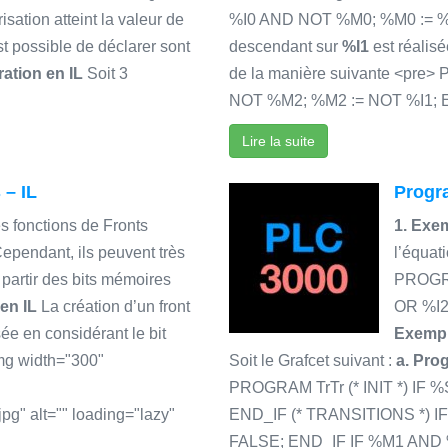
sation atteint la valeur de
%I0 AND NOT %M0; %M0 := %I
st possible de déclarer sont
descendant sur
%I1
est réalis
ration en IL
Soit 3
de la manière suivante <p
NOT %M2; %M2 := NOT %I1;
Lire la suite
 – IL
Progr
es fonctions de Fronts
1. Exe
ependant, ils peuvent très
l’équat
 partir des bits mémoires
PROGRA
en IL
La création d’un front
OR %I
sée en considérant le bit
Exempl
mg width="300"
Soit le Grafcet suivant :
a. Pro
PROGRAM TrTr (* INIT *) IF
g" alt="" loading="lazy"
END_IF (* TRANSITIONS *) 
FALSE; END_IF IF %M1 AND 