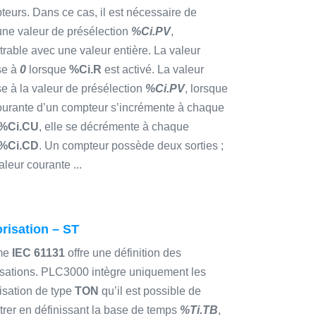
eurs. Dans ce cas, il est nécessaire de
 une valeur de présélection
%Ci.PV
,
rable avec une valeur entière. La valeur
se à
0
lorsque
%Ci.R
est activé. La valeur
e à la valeur de présélection
%Ci.PV
, lorsque
courante d’un compteur s’incrémente à chaque
%Ci.CU
, elle se décrémente à chaque
%Ci.CD
. Un compteur possède deux sorties ;
aleur courante ...
risation – ST
me
IEC 61131
offre une définition des
sations. PLC3000 intègre uniquement les
sation de type
TON
qu’il est possible de
rer en définissant la base de temps
%Ti.TB
,