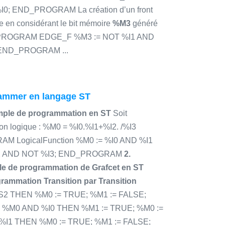
0; END_PROGRAM La création d’un front
ée en considérant le bit mémoire
%M3
généré
re> PROGRAM EDGE_F %M3 := NOT %I1 AND
 END_PROGRAM ...
ammer en langage ST
mple de programmation en ST
Soit
ion logique : %M0 = %I0.%I1+%I2. /%I3
M LogicalFunction %M0 := %I0 AND %I1
2 AND NOT %I3; END_PROGRAM
2.
e de programmation de Grafcet en ST
grammation Transition par Transition
 %S2 THEN %M0 := TRUE; %M1 := FALSE;
IF %M0 AND %I0 THEN %M1 := TRUE; %M0 :=
%I1 THEN %M0 := TRUE; %M1 := FALSE;