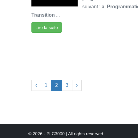
suivant :
a. Programmati
Transition
...
Lire la suite
‹
1
2
3
›
© 2026 - PLC3000 | All rights reserved