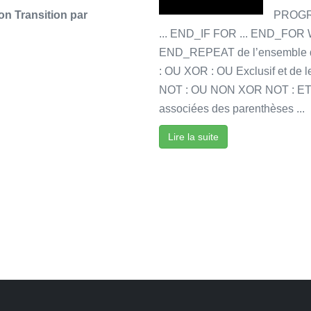
on Transition par
PROGRA
... END_IF FOR ... END_FOR 
END_REPEAT de l’ensemble de
: OU XOR : OU Exclusif et de
NOT : OU NON XOR NOT : ET Ex
associées des parenthèses ...
Lire la suite