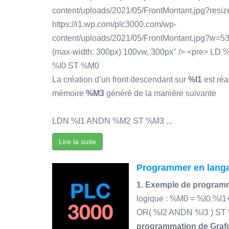
content/uploads/2021/05/FrontMontant.jpg?re
https://i1.wp.com/plc3000.com/wp-
content/uploads/2021/05/FrontMontant.jpg?w=5
(max-width: 300px) 100vw, 300px" /> <pre> 
%I0 ST %M0
La création d’un front descendant sur
%I1
est réa
mémoire
%M3
généré de la manière suivante
LDN %I1 ANDN %M2 ST %M3 ...
Lire la suite
Programmer en langa
1. Exemple de programm
logique : %M0 = %I0.%I1
OR( %I2 ANDN %I3 ) S
programmation de Grafc