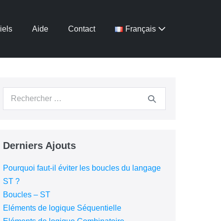
iels
Aide
Contact
Français
Derniers Ajouts
Pourquoi faut-il éviter les boucles du langage
ST ?
Boucles – ST
Eléments de logique Séquentielle