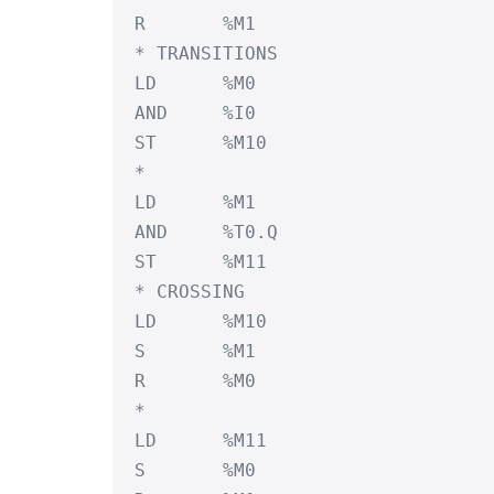
R	%M1

* TRANSITIONS

LD	%M0

AND	%I0

ST	%M10

*

LD	%M1

AND	%T0.Q

ST	%M11

* CROSSING

LD	%M10

S	%M1

R	%M0

*

LD	%M11

S	%M0
