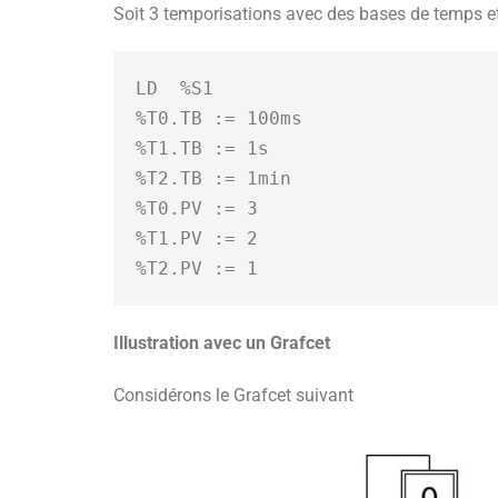
Soit 3 temporisations avec des bases de temps et
LD  %S1

%T0.TB := 100ms

%T1.TB := 1s

%T2.TB := 1min

%T0.PV := 3

%T1.PV := 2

Illustration avec un Grafcet
Considérons le Grafcet suivant