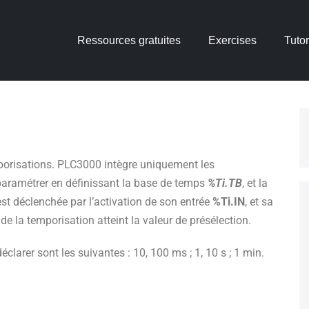
Ressources gratuites
Exercises
Tutor
mporisations. PLC3000 intègre uniquement les
 paramétrer en définissant la base de temps
%Ti.TB
, et la
est déclenchée par l’activation de son entrée
%Ti.IN
, et sa
e la temporisation atteint la valeur de présélection.
éclarer sont les suivantes : 10, 100 ms ; 1, 10 s ; 1 min.