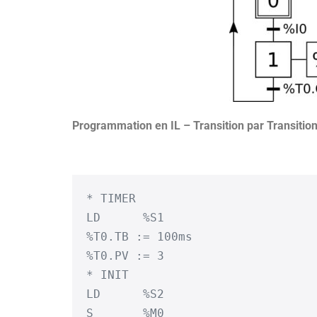
Programmation en IL – Transition par Transitio
* TIMER

LD	%S1

%T0.TB := 100ms

%T0.PV := 3

* INIT

LD	%S2

S	%M0
