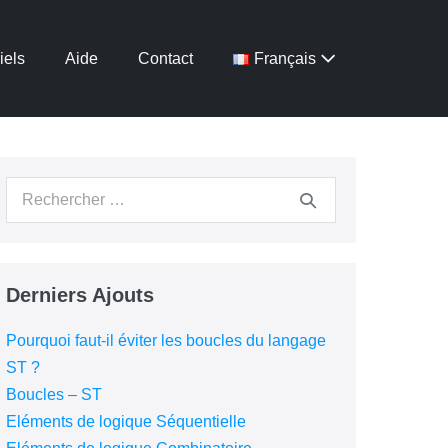
iels
Aide
Contact
Français
Derniers Ajouts
Pourquoi faut-il éviter les boucles du langage
ST ?
Boucles – ST
Eléments de logique Séquentielle