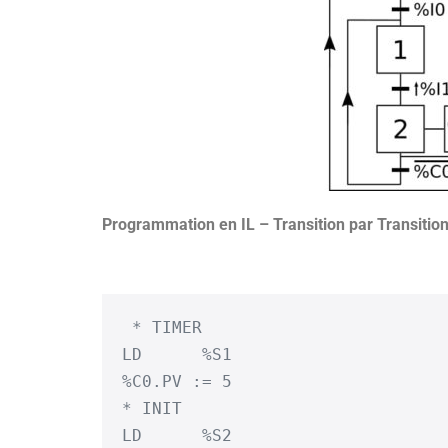
Programmation en IL – Transition par Transitio
 * TIMER

LD	%S1

%C0.PV := 5

* INIT

LD	%S2
