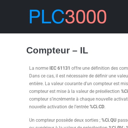
Compteur – IL
La norme
IEC 61131
offre une définition des co
Dans ce cas, il est nécessaire de définir une vale
entière. La valeur courante d’un compteur est mi
compteur est mise à la valeur de présélection
%Ci
compteur s’incrémente à chaque nouvelle activati
nouvelle activation de l’entrée
%Ci.CD
.
Un compteur possède deux sorties ;
%Ci.QU
pass
ou supérieur à la valeur de présélection
%Ci.PV
;