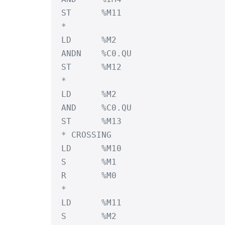
ST	%M11

*

LD	%M2

ANDN	%C0.QU

ST	%M12

*

LD	%M2

AND	%C0.QU

ST	%M13

* CROSSING

LD	%M10

S	%M1

R	%M0

*

LD	%M11

S	%M2
