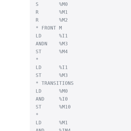
S	%M0

R	%M1

R	%M2

* FRONT M

LD	%I1

ANDN	%M3

ST	%M4

*

LD	%I1

ST	%M3

* TRANSITIONS

LD	%M0

AND	%I0

ST	%M10

*

LD	%M1

AND	%IM4
