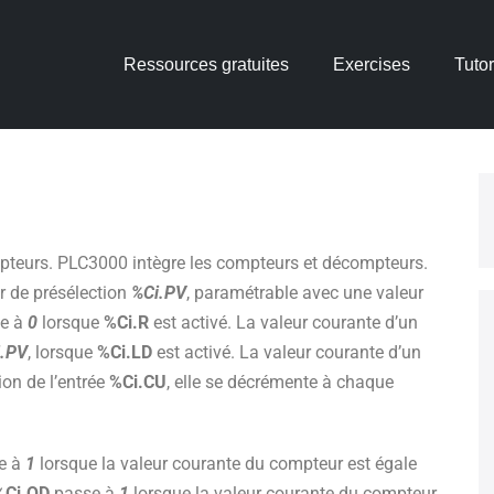
Ressources gratuites
Exercises
Tutor
mpteurs. PLC3000 intègre les compteurs et décompteurs.
ur de présélection
%Ci.PV
, paramétrable avec une valeur
se à
0
lorsque
%Ci.R
est activé. La valeur courante d’un
.PV
, lorsque
%Ci.LD
est activé. La valeur courante d’un
on de l’entrée
%Ci.CU
, elle se décrémente à chaque
e à
1
lorsque la valeur courante du compteur est égale
%Ci.QD
passe à
1
lorsque la valeur courante du compteur