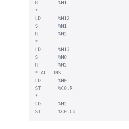
R	%M1

*

LD	%M12

S	%M1

R	%M2

*

LD	%M13

S	%M0

R	%M2

* ACTIONS

LD	%M0

ST	%C0.R

*

LD	%M2
