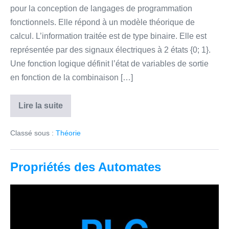
pour la conception de langages de programmation
fonctionnels. Elle répond à un modèle théorique de
calcul. L’information traitée est de type binaire. Elle est
représentée par des signaux électriques à 2 états {0; 1}.
Une fonction logique définit l’état de variables de sortie
en fonction de la combinaison […]
Lire la suite
Eléments
de
logique
Classé sous :
Théorie
Combinatoire
Propriétés des Automates
Propriétés
des
Automates