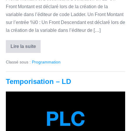
Front Montant est déclaré lors de la création de la
variable dans l’éditeur de code Ladder. Un Front Montant
sur l’entrée %I0 : Un Front Descendant est déclaré lors de
la création de la variable dans l’éditeur de […]
Lire la suite
Génération
de
Fronts
Classé sous :
Programmation
–
LD
Temporisation – LD
Temporisation
–
LD