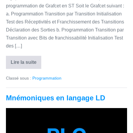
programmation de Grafcet en ST Soit le Grafcet suivant :
a. Programmation Transition par Transition Initialisation
Test des Réceptivités et Franchissement des Transitions
Déclaration des Sorties b. Programmation Transition par
Transition avec Bits de franchissabilité Initialisation Test
des […]
Lire la suite
Programmer
en
LD
Classé sous :
Programmation
Mnémoniques en langage LD
Mnémoniques
en
langage