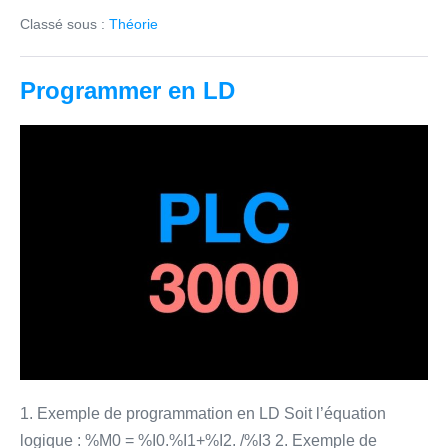
Automates
Classé sous :
Théorie
Programmer en LD
Programmer
en
LD
1. Exemple de programmation en LD Soit l’équation
logique : %M0 = %I0.%I1+%I2. /%I3 2. Exemple de