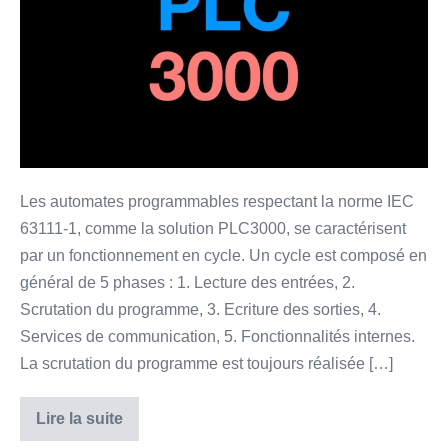
Les automates programmables respectant la norme IEC
63111-1, comme la solution PLC3000, se caractérisent
par un fonctionnement en cycle. Un cycle est composé en
général de 5 phases : 1. Lecture des entrées, 2.
Scrutation du programme, 3. Ecriture des sorties, 4.
Services de communication, 5. Fonctionnalités internes.
La scrutation du programme est toujours réalisée […]
Lire la suite
Propriétés
des