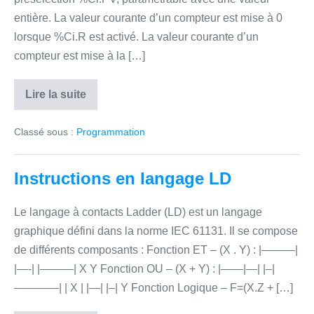
entière. La valeur courante d’un compteur est mise à 0
lorsque %Ci.R est activé. La valeur courante d’un
compteur est mise à la […]
Lire la suite
Compteur
–
LD
Classé sous :
Programmation
Instructions en langage LD
Le langage à contacts Ladder (LD) est un langage
graphique défini dans la norme IEC 61131. Il se compose
de différents composants : Fonction ET – (X . Y) : |———|
|—-| |———| X Y Fonction OU – (X + Y) : |——|—| |–|
————| | X | |—| |–| Y Fonction Logique – F=(X.Z + […]